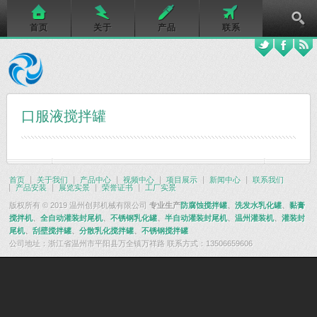
首页
关于
产品
联系
口服液搅拌罐
首页
关于我们
产品中心
视频中心
项目展示
新闻中心
联系我们
产品安装
展览实景
荣誉证书
工厂实景
版权所有 © 2019 温州创邦机械有限公司
专业生产
防腐蚀搅拌罐
、
洗发水乳化罐
、
黏膏
搅拌机
、
全自动灌装封尾机
、
不锈钢乳化罐
、
半自动灌装封尾机
、
温州灌装机
、
灌装封
尾机
、
刮壁搅拌罐
、
分散乳化搅拌罐
、
不锈钢搅拌罐
公司地址：浙江省温州市平阳县万全镇万祥路 联系方式：13506659606