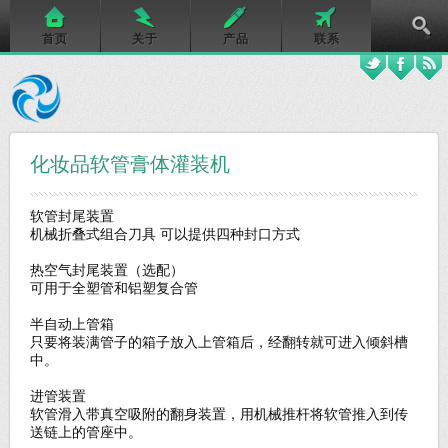
首页
关于
产品
联系
化妆品软管膏体灌装机
软管封尾装置
机械
折叠
式组合刀具
可以提供四种封口方式
热空气封尾装置（选配）
可用于全塑管和铝塑复合管
半自动上管箱
只要将装满管子的箱子放入上管箱后，经翻转就可进入倾斜
槽
中
。
进管装置
软管滑入带真空吸附的翻身装置，用机械推杆将软管推入到传
送链上的管座中。