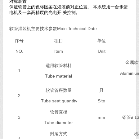
对标装置
保证软管上的色标图案在灌装前对正位置。
本系统用一台步进
电机及一套高精度的光电开
关控制。
软管灌装机
主要技术参数Main
Technical Date
序号
项目
单位
NO.
Item
Unit
金属软
适用软管材料
1
Aluminium
Tube material
软管管座数量
只
2
Tube seat quantity
Site
软管直径
3
mm
铝管
13
ø
Tube
diameter
封尾方式
机