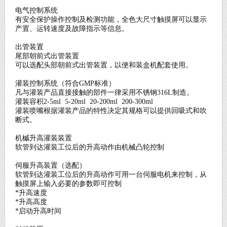
电气控制系统
有安全保护操作
控制及检测功能，全色大尺寸触摸屏可以显示
产置、运转速度及故障指示等
信息。
出管装置
尾部朝前式出管装置
可以选配头部朝前式出管装置，以便和装盒机配套使用。
灌装控制系统（符合
GMP
标准）
凡与灌装产品直接接触的部件一律采用不锈钢
316L
制造。
灌装容积
2-5ml
5-20ml
20-200ml
200-300ml
灌装喷嘴根据灌装产品的特性决定其规格可以提供回吸式和吹
断式。
机槭升高灌装装置
软管到达灌装工位后的升高动作由机械凸轮控制
伺服升高装置（选配）
软管到达灌装工位后的升高动作可用一台伺服电机来控制，从
触摸屏上输入必要的参数即可控制
*
升高速度
*
升高高度
*
启动升高时间