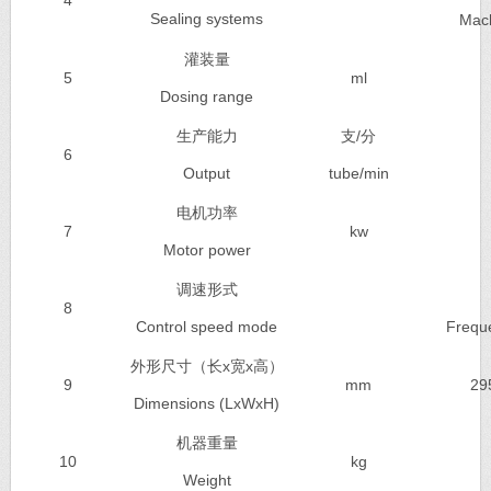
4
Sealing systems
Mach
灌装量
5
ml
Dosing range
生产能力
支
/分
6
Output
tube/min
电机功率
7
kw
M
o
tor power
调速形式
8
Control speed mode
Freque
外形尺寸（长
x
宽
x
高）
9
mm
29
Dimensions (L
x
W
x
H)
机器重量
10
kg
Weight