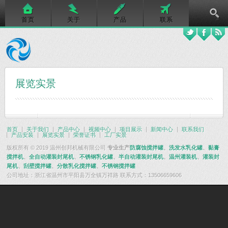
首页
关于
产品
联系
展览实景
首页
关于我们
产品中心
视频中心
项目展示
新闻中心
联系我们
产品安装
展览实景
荣誉证书
工厂实景
版权所有 © 2019 温州创邦机械有限公司
专业生产
防腐蚀搅拌罐
、
洗发水乳化罐
、
黏膏
搅拌机
、
全自动灌装封尾机
、
不锈钢乳化罐
、
半自动灌装封尾机
、
温州灌装机
、
灌装封
尾机
、
刮壁搅拌罐
、
分散乳化搅拌罐
、
不锈钢搅拌罐
公司地址：浙江省温州市平阳县万全镇万祥路 联系方式：13506659606