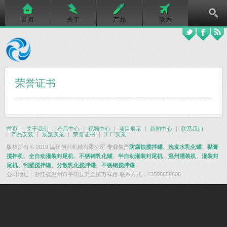
首页
关于
产品
联系
荣誉证书
首页
关于我们
产品中心
视频中心
项目展示
新闻中心
联系我们
产品安装
展览实景
荣誉证书
工厂实景
版权所有 © 2019 温州创邦机械有限公司
专业生产
防腐蚀搅拌罐
、
洗发水乳化罐
、
黏膏
搅拌机
、
全自动灌装封尾机
、
不锈钢乳化罐
、
半自动灌装封尾机
、
温州灌装机
、
灌装封
尾机
、
刮壁搅拌罐
、
分散乳化搅拌罐
、
不锈钢搅拌罐
公司地址：浙江省温州市平阳县万全镇万祥路 联系方式：13506659606